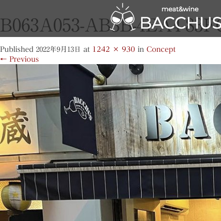
B063A053-AB3B-4EA4-83
Published
2022年9月13日
at
1242 × 930
in
Concept
←
Previous