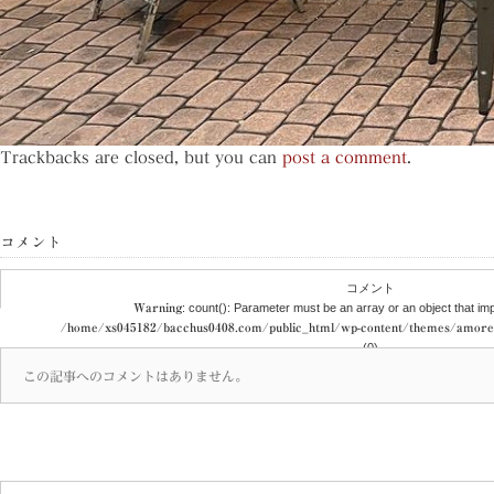
Trackbacks are closed, but you can
post a comment
.
コメント
コメント
Warning
: count(): Parameter must be an array or an object that i
/home/xs045182/bacchus0408.com/public_html/wp-content/themes/amor
(0)
この記事へのコメントはありません。