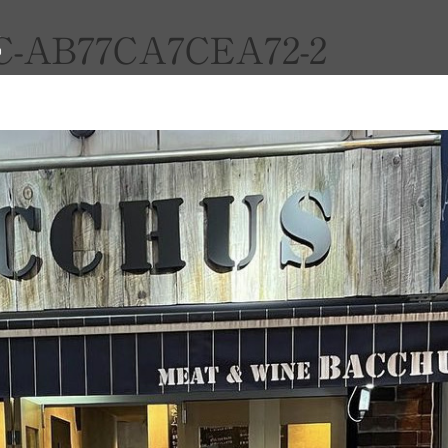
FC-AB77CA7CEA72-2