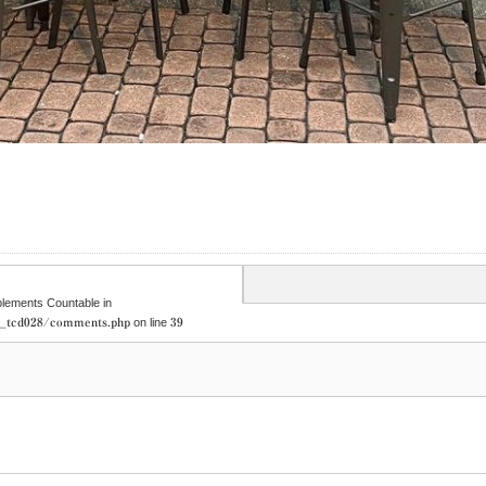
mplements Countable in
e_tcd028/comments.php
on line
39